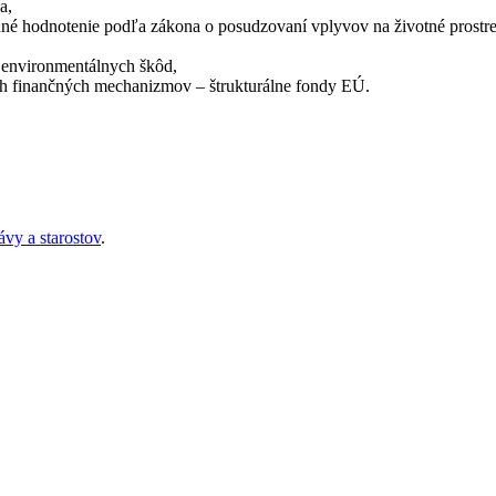
a,
né hodnotenie podľa zákona o posudzovaní vplyvov na životné prostre
 environmentálnych škôd,
ých finančných mechanizmov – štrukturálne fondy EÚ.
vy a starostov
.