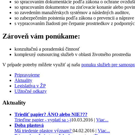
so spracovaním dokumentácie podľa zákona o ochrane ovzduši
so spracovaním dokumentov na zisťovacie konanie alebo povin
so zavedením manažérskych systémov a následných auditov,
so zabezpečením poistenia podľa zákona o prevencii a náprave
s vypracovaním žiadosti pre čerpanie prostriedkov z podporn
Zároveň vám ponúkame:
konzultačnú a poradenskú činnosť
komplexný outsourcing služieb v oblasti životného prostredia
V prípade potreby môžete využiť aj našu
ponuku služieb pre samosprá
Pripravujeme
Aktuality
Legislatíva v ŽP
Užitočné odkazy
Aktuality
Triediť papier? ÁNO alebo NIE???
Trieďme papier - vyplatí sa :-)
10.03.2016 |
Viac...
Doba plastová
Má triedenie plastov význam?
04.02.2016 |
Viac...