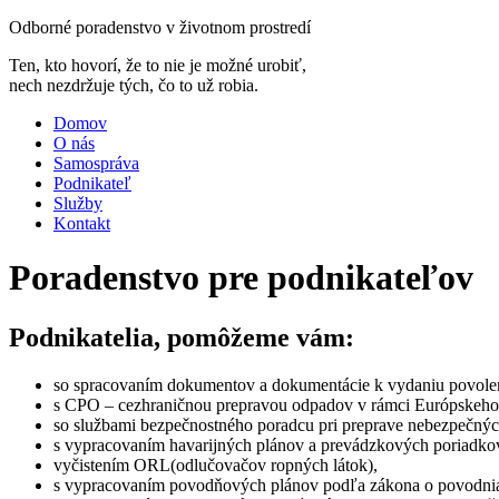
Odborné poradenstvo v životnom prostredí
Ten, kto hovorí, že to nie je možné urobiť,
nech nezdržuje tých, čo to už robia.
Domov
O nás
Samospráva
Podnikateľ
Služby
Kontakt
Poradenstvo pre podnikateľov
Podnikatelia, pomôžeme vám:
so spracovaním dokumentov a dokumentácie k vydaniu povole
s CPO – cezhraničnou prepravou odpadov v rámci Európskeho 
so službami bezpečnostného poradcu pri preprave nebezpečn
s vypracovaním havarijných plánov a prevádzkových poriadko
vyčistením ORL(odlučovačov ropných látok),
s vypracovaním povodňových plánov podľa zákona o povodni