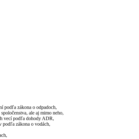
ní podľa zákona o odpadoch,
spoločenstva, ale aj mimo neho,
ých vecí podľa dohody ADR,
v podľa zákona o vodách,
ach,