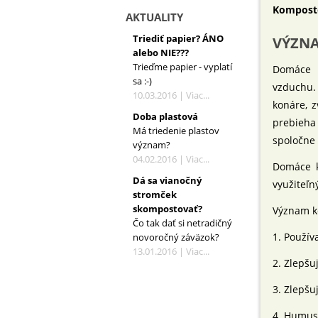
Kompost
AKTUALITY
Triediť papier? ÁNO
VÝZN
alebo NIE???
Trieďme papier - vyplatí
Domáce k
sa :-)
vzduchu.
10.03.2016 |
Viac...
konáre, z
Doba plastová
prebieha
Má triedenie plastov
spoločne
význam?
04.02.2016 |
Viac...
Domáce k
Dá sa vianočný
využiteľn
stromček
skompostovať?
Význam k
Čo tak dať si netradičný
1. Použí
novoročný záväzok?
13.01.2016 |
Viac...
2. Zlepšu
3. Zlepšu
4. Humus,