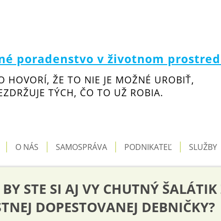
é poradenstvo v životnom prostred
O HOVORÍ, ŽE TO NIE JE MOŽNÉ UROBIŤ,
ZDRŽUJE TÝCH, ČO TO UŽ ROBIA.
O NÁS
SAMOSPRÁVA
PODNIKATEĽ
SLUŽBY
 BY STE SI AJ VY CHUTNÝ ŠALÁTIK
STNEJ DOPESTOVANEJ DEBNIČKY?