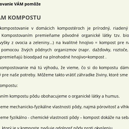
ovanie VÁM pomôže
AM KOMPOSTU
ompostovanie v domácich kompostéroch je prírodný, riadený 
 Kompostovaním premieňame pôvodné organické látky tzv. biood
vyšky z ovocia a zeleniny...) na kvalitné hnojivo = kompost pre
 pomocou živých pôdnych organizmov (napr. dažďovky, roztoče, 
 premieňajú bioodpad na plnohodné hnojivo=kompost .
ompostovanie má tú výhodu, že vieme, čo si do kompostu dám
ý pre naše potreby. Môžeme takto vrátiť záhradke živiny, ktoré sme
ompostu:
vaním kompostu pôdu obohacujeme o organické látky a humus.
jeme mechanicko-fyzikálne vlastnosti pôdy, najmä pórovitosť a vlhk
jeme fyzikálno - chemické vlastnosti pôdy – kompost dokáže na seba
 ktorý je v komposte zvyšuje odolnosť pôdy proti okysleniu.